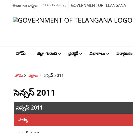
తెలంగాణ రాష్ట్రం ریاست تلنگانہ۔
GOVERNMENT OF TELANGANA
హోమ్
జిల్లా గురించి
డైరెక్టరీ
విభాగాలు
పర్యాటకం
సెన్సస్ 2011
హోమ్
పత్రాలు
సెన్సస్ 2011
సెన్సస్ 2011
హక్కు