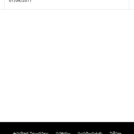
01/04/2011
ఉపయోగ నిబంధనలు
సహాయం
సంప్రదించుటకు
విశ్లేషణ