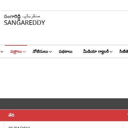
సంగారెడ్డి سنگریڈی۔
SANGAREDDY
పత్రాలు
నోటిసులు
పథకాలు
మీడియా గ్యాలరీ
సిటిజె
తేది